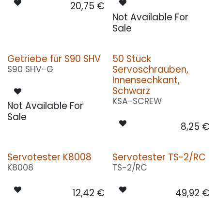
20,75
€
Not Available For
Sale
Getriebe für S90 SHV
50 Stück
Servoschrauben,
S90 SHV-G
Innensechkant,
Schwarz
KSA-SCREW
Not Available For
Sale
8,25
€
Servotester K8008
Servotester TS-2/RC
K8008
TS-2/RC
12,42
€
49,92
€