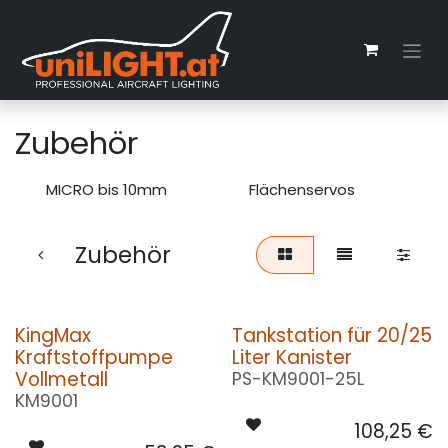
Zum Inhalt springen
Zubehör
MICRO bis 10mm
Flächenservos
M
Zubehör
KingMax
Tankstation für 20/25
Kraftstoffpumpe
Liter Kanister
Vollmetall
PS-KM9001-25L
KM9001
108,25
€