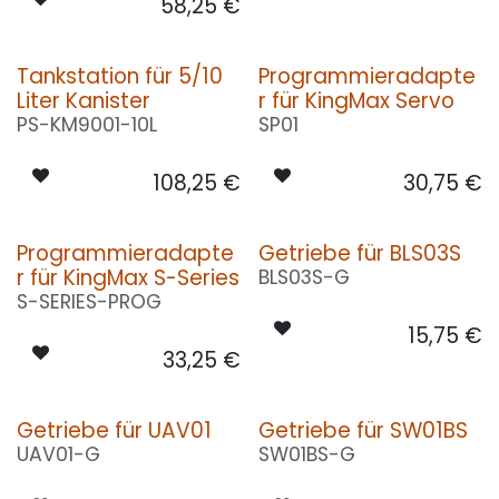
58,25
€
Tankstation für 5/10
Programmieradapte
Liter Kanister
r für KingMax Servo
PS-KM9001-10L
SP01
108,25
€
30,75
€
Programmieradapte
Getriebe für BLS03S
r für KingMax S-Series
BLS03S-G
S-SERIES-PROG
15,75
€
33,25
€
Getriebe für UAV01
Getriebe für SW01BS
UAV01-G
SW01BS-G