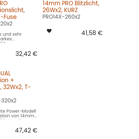
PRO
14mm PRO Blitzlicht,
onslicht,
26Wx2, KURZ
T-Fuse
PRO14X-260x2
120x2
41,58
€
 und sehr
tarkes
cht
32,42
€
UAL
ion +
ht, 32Wx2, T-
-320x2
ute Power-Modell
ation von 14mm
ichtern mit
em Blitz und
47,42
€
rsicherung!