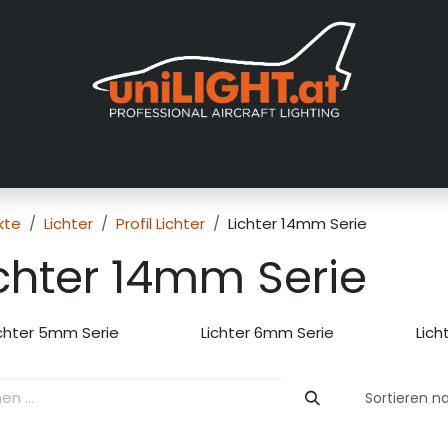
er uns
Messen
Händler
Galerie
Tutorials
FAQ
Händl
kte
Lichter
Profil Lichter
Lichter 14mm Serie
chter 14mm Serie
ichter 5mm Serie
Lichter 6mm Serie
Lich
Sortieren n