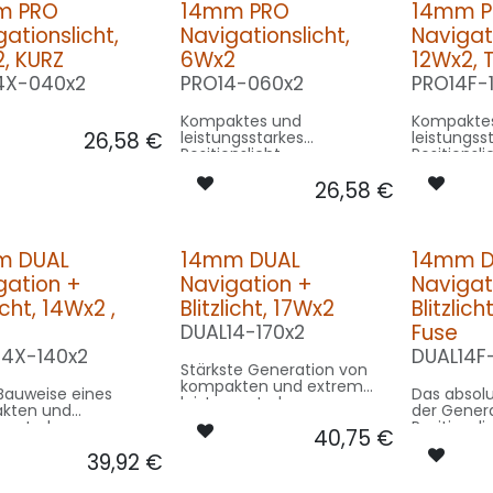
m PRO
14mm PRO
14mm 
ationslicht,
Navigationslicht,
Navigati
, KURZ
6Wx2
12Wx2, 
4X-040x2
PRO14-060x2
PRO14F-
Kompaktes und
Kompaktes
26,58
€
leistungsstarkes
leistungss
Positionslicht
Positionsli
26,58
€
m DUAL
14mm DUAL
14mm D
gation +
Navigation +
Navigat
licht, 14Wx2 ,
Blitzlicht, 17Wx2
Blitzlic
Fuse
DUAL14-170x2
14X-140x2
DUAL14F
Stärkste Generation von
kompakten und extrem
Bauweise eines
Das absol
leistungsstarken
kten und
der Gener
Positionslichtern mit
ngsstarken
Positionsl
40,75
€
integriertem Blitz!
onslichtes mit
integriert
39,92
€
iertem Blitz
Temperatu