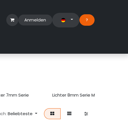
Anmelden
?​
erbereich
Suport Ticket
ter 7mm Serie
Lichter 8mm Serie MINI
Li
Beliebteste
ach: