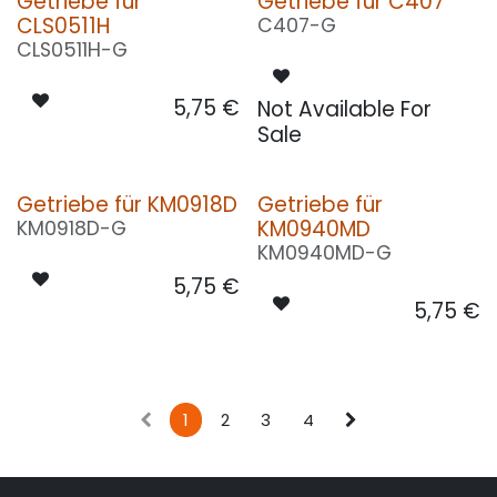
Getriebe für
Getriebe für C407
CLS0511H
C407-G
CLS0511H-G
5,75
€
Not Available For
Sale
Getriebe für KM0918D
Getriebe für
KM0940MD
KM0918D-G
KM0940MD-G
5,75
€
5,75
€
1
2
3
4