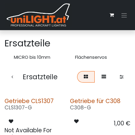
Zum Inhalt springen
Ersatzteile
MICRO bis 10mm
Flächenservos
M
Ersatzteile
Getriebe CLS1307
Getriebe für C308
CLS1307-G
C308-G
1,00
€
Not Available For