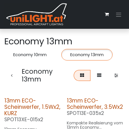
Zum Inhalt springen
Economy 13mm
Economy 10mm
Economy 13mm
Economy
13mm
13mm ECO-
13mm ECO-
Scheinwerfer, 1.5Wx2,
Scheinwerfer, 3.5Wx2
KURZ
SPOT13E-035x2
SPOT13XE-015x2
Kompakte Realisierung vom
13mm Economy