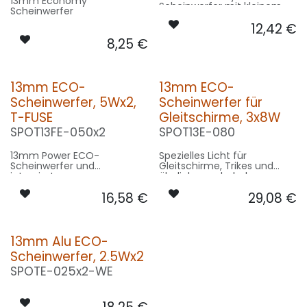
13mm Economy
Scheinwerfer mit kleinem
Scheinwerfer
Kühlkörper und sehr guter
12,42
€
Chipleistung
8,25
€
13mm ECO-
13mm ECO-
Scheinwerfer, 5Wx2,
Scheinwerfer für
T-FUSE
Gleitschirme, 3x8W
SPOT13FE-050x2
SPOT13E-080
13mm Power ECO-
Spezielles Licht für
Scheinwerfer und
Gleitschirme, Trikes und
integrierter
ähnliches, sehr hohe
Temperatursicherung
Lichtleistung auf kleinstem
16,58
€
29,08
€
Raum
13mm Alu ECO-
Scheinwerfer, 2.5Wx2
SPOTE-025x2-WE