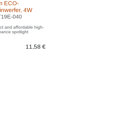
m ECO-
inwerfer, 4W
19E-040
ct and affordable
performance
ght
11,58
€