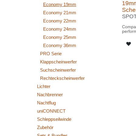
19m
Economy 19mm
Sche
Economy 21mm
SPOT
Economy 22mm
Compa
Economy 24mm
high-
spotli
Economy 25mm
Economy 36mm
PRO Serie
Klappscheinwerfer
Suchscheinwerfer
Rechteckscheinwerfer
Lichter
Nachbrenner
Nachtflug
uniCONNECT
Schleppseilwinde
Zubehör
Sets & Bundles