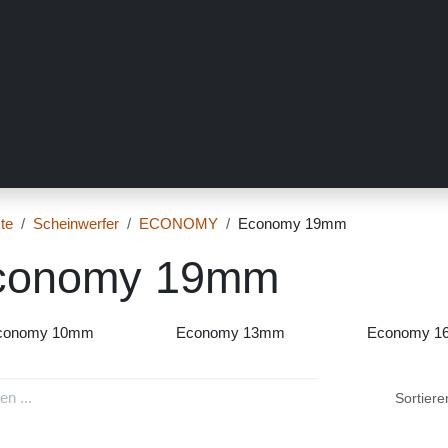
er uns
Messen
Händler
Galerie
Tutorials
FAQ
Händl
kte
Scheinwerfer
ECONOMY
Economy 19mm
conomy 19mm
conomy 10mm
Economy 13mm
Econom
Sortieren 