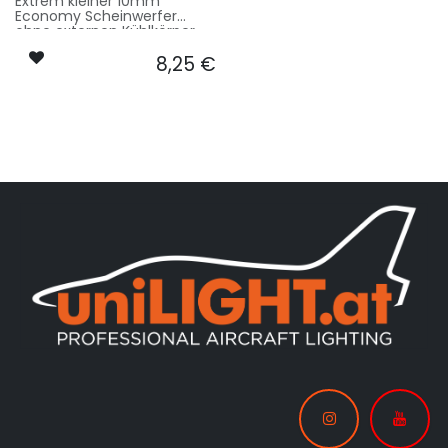
Extrem kleiner 10mm
Economy Scheinwerfer
ohne externen Kühlkörper
8,25
€