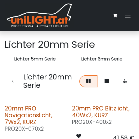
Zum Inhalt springen
Lichter 20mm Serie
Lichter 5mm Serie
Lichter 6mm Serie
Lichter 20mm
Serie
20mm PRO
20mm PRO Blitzlicht,
Navigationslicht,
40Wx2, KURZ
7Wx2, KURZ
PRO20X-400x2
PRO20X-070x2
41,58
€