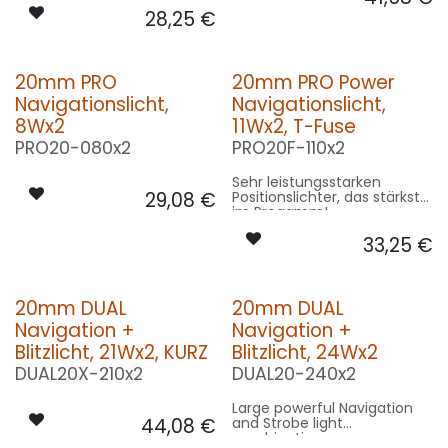
28,25
€
20mm PRO
20mm PRO Power
Navigationslicht,
Navigationslicht,
8Wx2
11Wx2, T-Fuse
PRO20-080x2
PRO20F-110x2
Sehr leistungsstarken
29,08
€
Positionslichter, das stärkste
im Progamm!
33,25
€
20mm DUAL
20mm DUAL
Navigation +
Navigation +
Blitzlicht, 21Wx2, KURZ
Blitzlicht, 24Wx2
DUAL20X-210x2
DUAL20-240x2
Large powerful Navigation
44,08
€
and Strobe light
combination