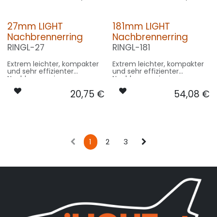
27mm LIGHT
181mm LIGHT
Nachbrennerring
Nachbrennerring
RINGL-27
RINGL-181
Extrem leichter, kompakter
Extrem leichter, kompakter
und sehr effizienter
und sehr effizienter
Nachbrennerring
Nachbrennerring
20,75
€
54,08
€
1
2
3