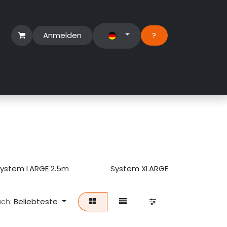
Anmelden
?​
erbereich
Suport Ticket
ystem LARGE 2.5m
System XLARGE 3m
Beliebteste
ach: