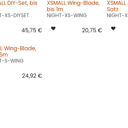
LL DIY-Set, bis
XSMALL Wing-Blade,
XSMALL 
bis 1m
Satz
T-XS-DIYSET
NIGHT-XS-WING
NIGHT-
45,75
€
20,75
€
L Wing-Blade,
1.5m
T-S-WING
24,92
€