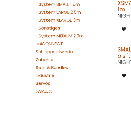
XSMA
System SMALL 1.5m
1m
System LARGE 2.5m
NIGH
System XLARGE 3m
Sonstiges
System MEDIUM 2.0m
uniCONNECT
SMAL
Schleppseilwinde
bis 
Zubehör
NIGH
Sets & Bundles
Industrie
Servos
%SALE%