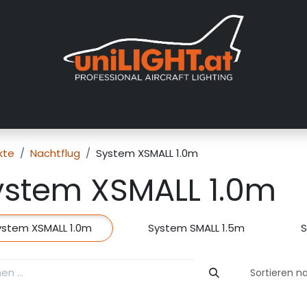
er uns
Messen
Händler
Galerie
Tutorials
FAQ
Händl
kte
Nachtflug
System XSMALL 1.0m
ystem XSMALL 1.0m
ystem XSMALL 1.0m
System SMALL 1.5m
S
Sortieren n