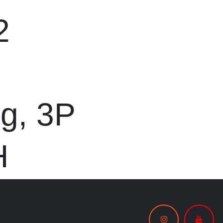
2
ng, 3P
CH