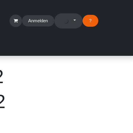
Anmelden
?​
erbereich
Suport Ticket
2