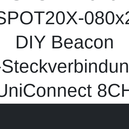
SPOT20X-080x
DIY Beacon
Steckverbindu
niConnect 8