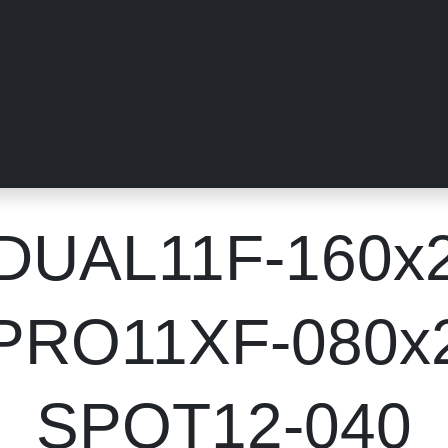
er uns
Messen
Händler
Galerie
Tutorials
FAQ
Händl
DUAL11F-160x2
PRO11XF-080x
SPOT12-040