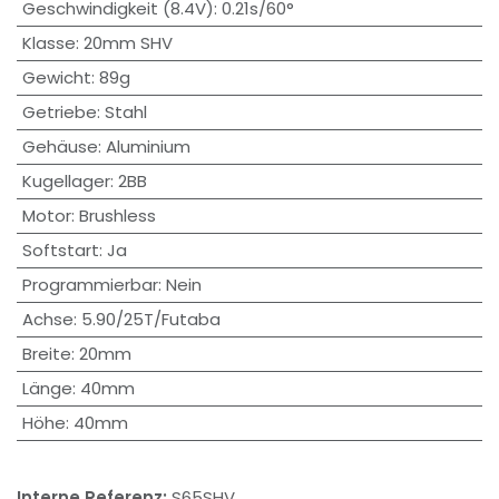
Geschwindigkeit (8.4V)
:
0.21s/60°
Klasse
:
20mm SHV
Gewicht
:
89g
Getriebe
:
Stahl
Gehäuse
:
Aluminium
Kugellager
:
2BB
Motor
:
Brushless
Softstart
:
Ja
Programmierbar
:
Nein
Achse
:
5.90/25T/Futaba
Breite
:
20mm
Länge
:
40mm
Höhe
:
40mm
Interne Referenz:
S65SHV