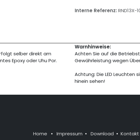
Interne Referenz:
RND13X-1
Warnhinweise:
folgt selber direkt am
Achten Sie auf die Betriebs
rentes Epoxy oder Uhu Por.
Gewährleistung wegen Übe
Achtung: Die LED Leuchten si
hinein sehen!
Home
•
Impressum
•
Download
•
Kontakt