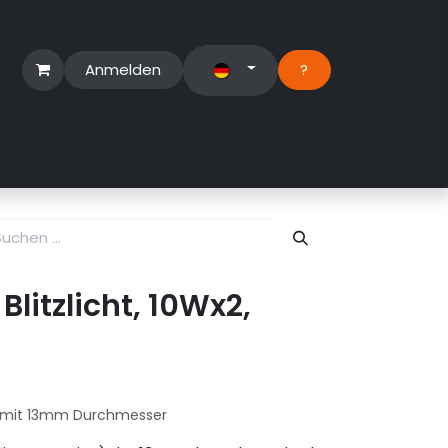
Anmelden
?​
erbereich
Suport Ticket
itzlicht, 10Wx2,
ht mit 13mm Durchmesser