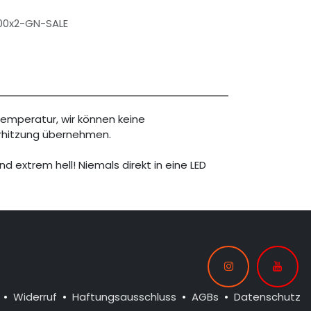
00x2-GN-SALE
temperatur, wir können keine
rhitzung übernehmen.
nd extrem hell! Niemals direkt in eine LED
•
Widerruf
•
Haftungsausschluss
•
AGBs
•
Datenschutz