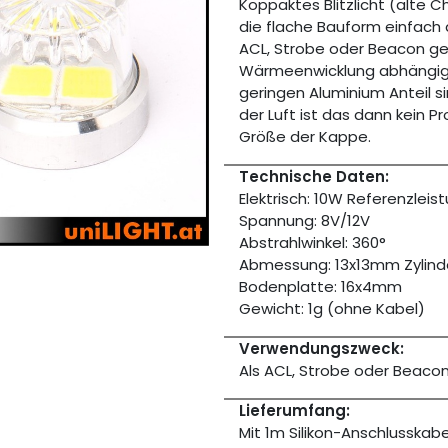
Koppaktes Blitzlicht (alte 
die flache Bauform einfach 
ACL, Strobe oder Beacon ge
Wärmeenwicklung abhängig
geringen Aluminium Anteil s
der Luft ist das dann kein 
Größe der Kappe.
Technische Daten:
Elektrisch: 10W Referenzleis
Spannung: 8V/12V
Abstrahlwinkel: 360°
Abmessung: 13x13mm Zylind
Bodenplatte: 16x4mm
Gewicht: 1g (ohne Kabel)
Verwendungszweck:
Als ACL, Strobe oder Beaco
Lieferumfang:
Mit 1m Silikon-Anschlusskabe