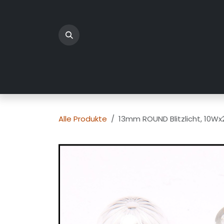
Zum Inhalt springen
Home
Produkte
Üb
Alle Produkte
13mm ROUND Blitzlicht, 10Wx