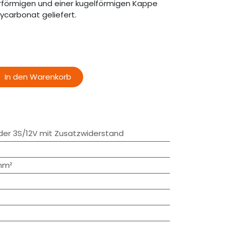
erförmigen und einer kugelförmigen Kappe
carbonat geliefert.
In den Warenkorb
der 3S/12V mit Zusatzwiderstand
5mm²