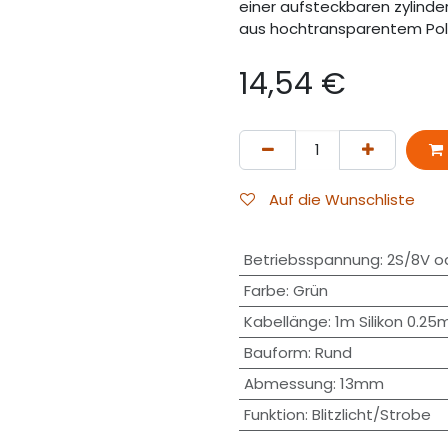
einer aufsteckbaren zylind
aus hochtransparentem Poly
14,54
€
Auf die Wunschliste
Betriebsspannung
:
2S/8V o
Farbe
:
Grün
Kabellänge
:
1m Silikon 0.2
Bauform
:
Rund
Abmessung
:
13mm
Funktion
:
Blitzlicht/Strobe