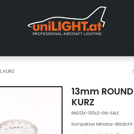
er uns
Messen
Händler
Galerie
Tutorials
FAQ
Händl
2, KURZ
13mm ROUND Bl
KURZ
RND13X-100x2-GN-SALE
Kompaktes Miniatur-Blitzlic