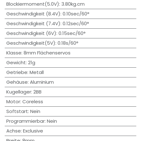
Blockiermoment(5.0V)
:
3.80kg.cm
Geschwindigkeit (8.4V)
:
0.10sec/60°
Geschwindigkeit (7.4V)
:
0.12sec/60°
Geschwindigkeit (6V)
:
0.15sec/60°
Geschwindigkeit(5V)
:
0.18s/60°
Klasse
:
8mm Flächenservos
Gewicht
:
21g
Getriebe
:
Metall
Gehäuse
:
Aluminium
Kugellager
:
2BB
Motor
:
Coreless
Softstart
:
Nein
Programmierbar
:
Nein
Achse
:
Exclusive
Breite
:
8mm