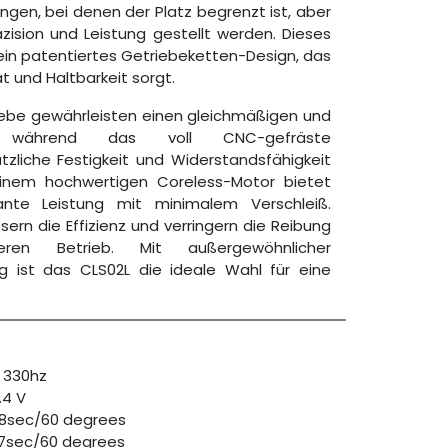
ngen, bei denen der Platz begrenzt ist, aber
ision und Leistung gestellt werden. Dieses
 ein patentiertes Getriebeketten-Design, das
t und Haltbarkeit sorgt.
iebe gewährleisten einen gleichmäßigen und
b, während das voll CNC-gefräste
zliche Festigkeit und Widerstandsfähigkeit
einem hochwertigen Coreless-Motor bietet
ante Leistung mit minimalem Verschleiß.
ern die Effizienz und verringern die Reibung
eren Betrieb. Mit außergewöhnlicher
ng ist das CLS02L die ideale Wahl für eine
/ 330hz
.4 V
08sec/60 degrees
07sec/60 degrees