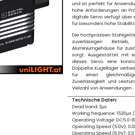
und ist perfekt für Anwendu
hohe Anforderungen an Präz
digitale Servo verfügt über
für besonders hohe Stabilitä
Die hochpräzisen Stahlgetr
zuverlässigen Betrie
Aluminiumgehäuse für zusät
sorgt. Ausgestattet mit 
dieses Servo eine konst
Doppelte Kugellager verbess
für einen gleichmäßig
Zuverlässigkeit und Leistu
Vielzahl von Anwendungen.
Technische Daten:
Dead band: 2μs
Working frequence: 1520μs 
Operating Voltage: DC5.0~8
Operating Speed (5.0V): 0.
Operating Speed (6.0V): 0.