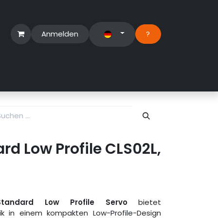
Anmelden
?​
erbereich
Suport Ticket
d Low Profile CLS02L,
andard Low Profile Servo
bietet
ik in einem kompakten Low-Profile-Design