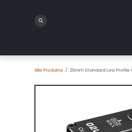
Zum Inhalt springen
Home
Produkte
Üb
Alle Produkte
20mm Standard Low Profile C