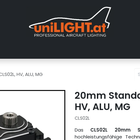
er uns
Messen
Händler
Galerie
Tutorials
FAQ
Händl
LS02L, HV, ALU, MG
20mm Standar
HV, ALU, MG
CLS02L
Das
CLS02L 20mm St
hochleistungsfähige Techn