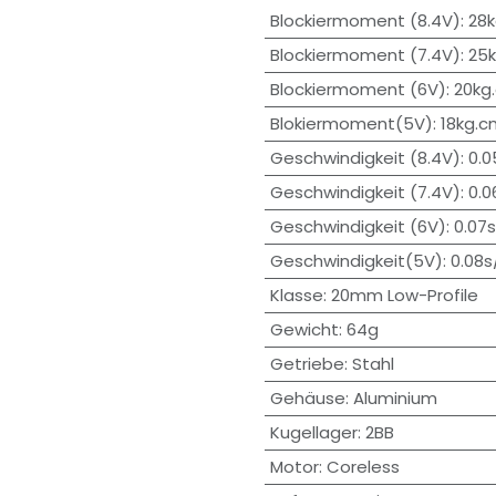
Blockiermoment (8.4V)
:
28
Blockiermoment (7.4V)
:
25
Blockiermoment (6V)
:
20kg
Blokiermoment(5V)
:
18kg.c
Geschwindigkeit (8.4V)
:
0.0
Geschwindigkeit (7.4V)
:
0.0
Geschwindigkeit (6V)
:
0.07
Geschwindigkeit(5V)
:
0.08s
Klasse
:
20mm Low-Profile
Gewicht
:
64g
Getriebe
:
Stahl
Gehäuse
:
Aluminium
Kugellager
:
2BB
Motor
:
Coreless