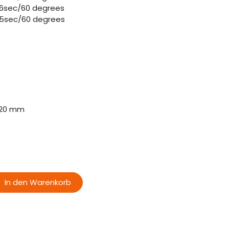
06sec/60 degrees
05sec/60 degrees
320 mm
In den Warenkorb