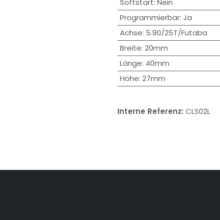
Softstart
:
Nein
Programmierbar
:
Ja
Achse
:
5.90/25T/Futaba
Breite
:
20mm
Länge
:
40mm
Höhe
:
27mm
Interne Referenz:
CLS02L