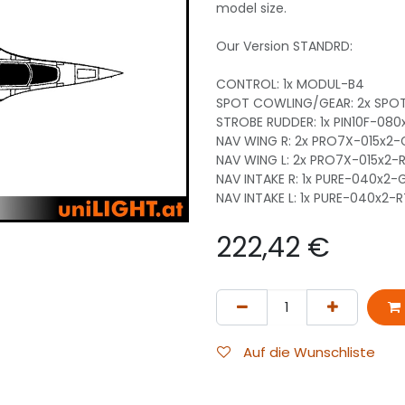
model size.
Our Version STANDRD:
CONTROL: 1x MODUL-B4
SPOT COWLING/GEAR: 2x SPO
STROBE RUDDER: 1x PIN10F-08
NAV WING R: 2x PRO7X-015x2-
NAV WING L: 2x PRO7X-015x2-
NAV INTAKE R: 1x PURE-040x2-
NAV INTAKE L: 1x PURE-040x2-R
222,42
€
Auf die Wunschliste