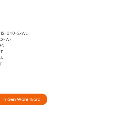
T12-040-2xWE
0x2-WE
GN
RT
GN
T
In den Warenkorb