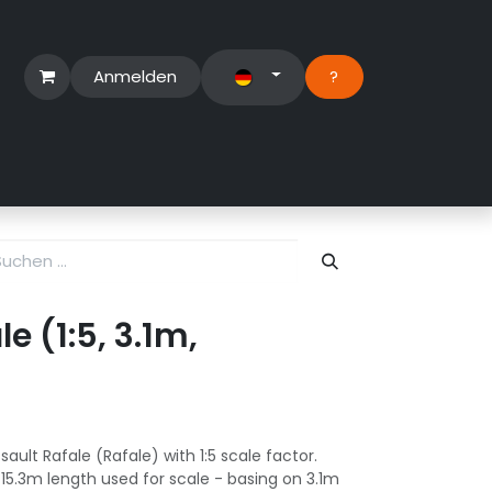
Anmelden
?​
erbereich
Suport Ticket
e (1:5, 3.1m,
ault Rafale (Rafale) with 1:5 scale factor.
 15.3m length used for scale - basing on 3.1m