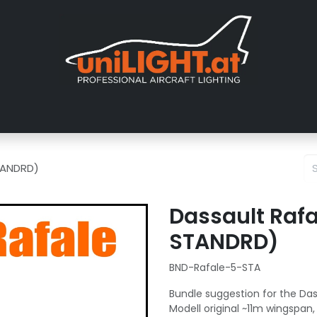
er uns
Messen
Händler
Galerie
Tutorials
FAQ
Händl
STANDRD)
Dassault Rafal
STANDRD)
BND-Rafale-5-STA
Bundle suggestion for the Dass
Modell original ~11m wingspan,