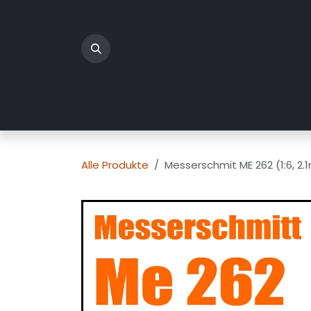
Zum Inhalt springen
Home
Produkte
Üb
Alle Produkte
Messerschmit ME 262 (1:6, 2.