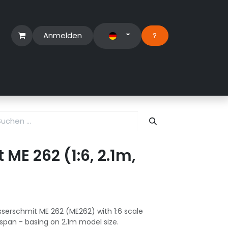
Anmelden
?​
erbereich
Suport Ticket
ME 262 (1:6, 2.1m,
serschmit ME 262 (ME262) with 1:6 scale
gspan - basing on 2.1m model size.