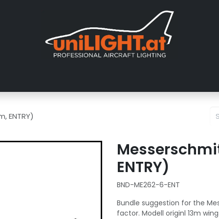
er uns
Messen
Händler
Galerie
Tutorials
FAQ
Händl
1m, ENTRY)
Messerschmit 
ENTRY)
BND-ME262-6-ENT
Bundle suggestion for the Mes
factor. Modell originl 13m win