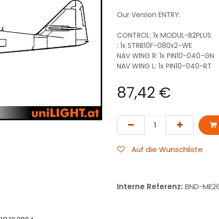
Our Version ENTRY:
CONTROL: 1x MODUL-B2PLUS
: 1x STRB10F-080x2-WE
NAV WING R: 1x PIN10-040-GN
NAV WING L: 1x PIN10-040-RT
87,42
€
Auf die Wunschliste
Interne Referenz:
BND-ME2