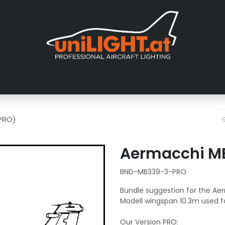
er uns
Messen
Händler
Galerie
Tutorials
FAQ
Händl
 PRO)
Aermacchi MB
BND-MB339-3-PRO
Bundle suggestion for the Aer
Modell wingspan 10.3m used fo
Our Version PRO: