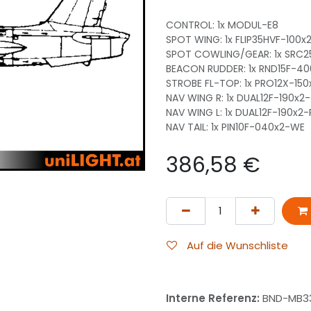
CONTROL: 1x MODUL-E8
SPOT WING: 1x FLIP35HVF-100
SPOT COWLING/GEAR: 1x SRC
BEACON RUDDER: 1x RND15F-4
STROBE FL-TOP: 1x PRO12X-15
NAV WING R: 1x DUAL12F-190x
NAV WING L: 1x DUAL12F-190x2
NAV TAIL: 1x PIN10F-040x2-WE
386,58
€
Auf die Wunschliste
Interne Referenz:
BND-MB3