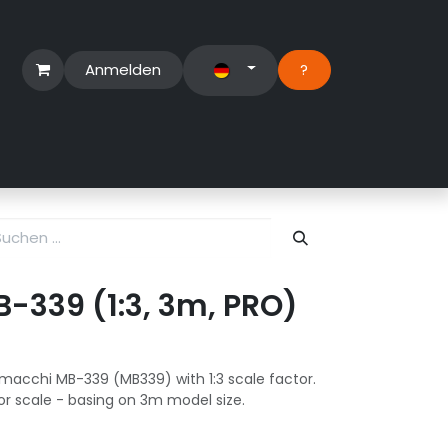
Anmelden
?​
erbereich
Suport Ticket
-339 (1:3, 3m, PRO)
macchi MB-339 (MB339) with 1:3 scale factor.
r scale - basing on 3m model size.