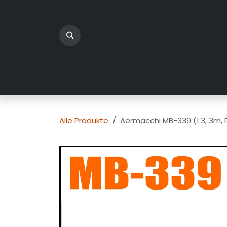
Zum Inhalt springen
Home
Produkte
Üb
Alle Produkte
Aermacchi MB-339 (1:3, 3m,