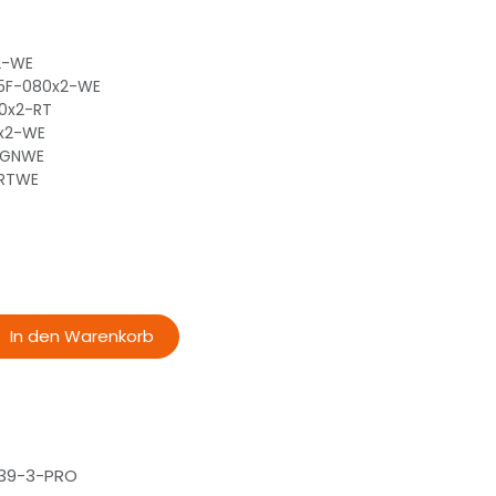
x2-WE
25F-080x2-WE
00x2-RT
0x2-WE
2-GNWE
-RTWE
In den Warenkorb
39-3-PRO