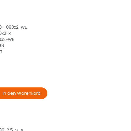
30F-080x2-WE
0x2-RT
60x2-WE
GN
RT
In den Warenkorb
39-2.5-STA