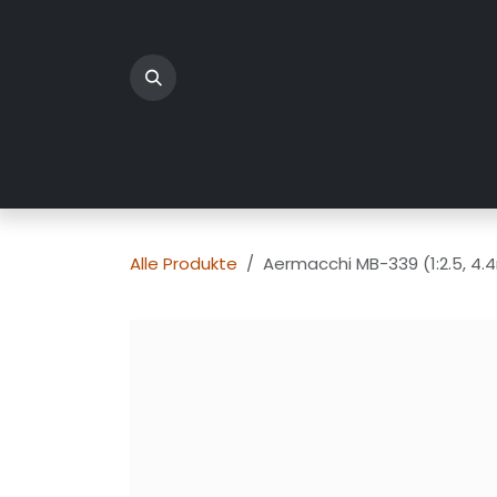
Zum Inhalt springen
Home
Produkte
Üb
Alle Produkte
Aermacchi MB-339 (1:2.5, 4