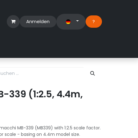
Anmelden
?​
erbereich
Suport Ticket
339 (1:2.5, 4.4m,
macchi MB-339 (MB339) with 1:2.5 scale factor.
or scale - basing on 4.4m model size.