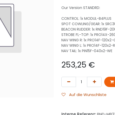
Our Version STANDRD:
CONTROL: 1x MODUL-B4PLUS
SPOT COWLING/GEAR: 1x SRC
BEACON RUDDER: 1x RND19F-20
STROBE FL-TOP: 1x PRO14X-2
NAV WING R: 1x PRO14F-120x2-
NAV WING L: 1x PRO14F-120x2-
NAV TAIL: 1x PIN15F-040x2-WE
253,25
€
Auf die Wunschliste
Interne Referenz:
BND-MB3