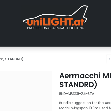
er uns
Messen
Händler
Galerie
Tutorials
FAQ
Händl
.4m, STANDRD)
Aermacchi MB-
STANDRD)
BND-MB339-2.5-STA
Bundle suggestion for the Aer
Modell wingspan 10.3m used f