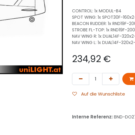
CONTROL: 1x MODUL-B4
SPOT WING: 1x SPOT30F-160x
BEACON RUDDER: 1x RND19F-20
STROBE FL-TOP: 1x RND19F-20
NAV WING R: 1x DUAL14F-320x
NAV WING L: 1x DUAL14F-320x
234,92
€
Auf die Wunschliste
Interne Referenz:
BND-DO27