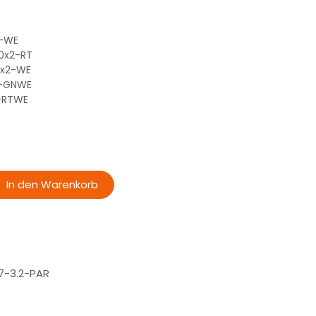
2-WE
0x2-RT
0x2-WE
2-GNWE
2-RTWE
In den Warenkorb
-3.2-PAR