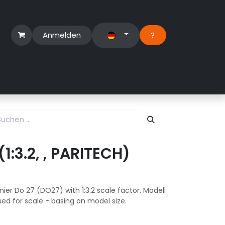
Anmelden
?​
erbereich
Suport Ticket
(1:3.2, , PARITECH)
ier Do 27 (DO27) with 1:3.2 scale factor. Modell
d for scale - basing on model size.