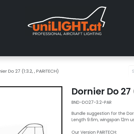
er uns
Messen
Händler
Galerie
Tutorials
FAQ
Händl
ier Do 27 (1:3.2, , PARITECH)
Dornier Do 27 
BND-DO27-3.2-PAR
Bundle suggestion for the Dorn
Length 9.6m, wingspan 12m use
Our Version PARITECH: