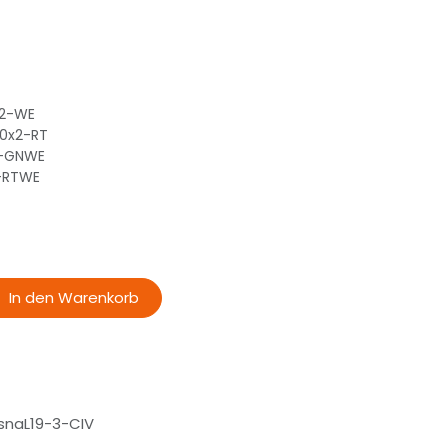
x2-WE
40x2-RT
2-GNWE
2-RTWE
In den Warenkorb
naL19-3-CIV