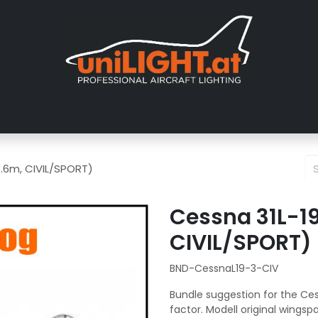
er uns
Messen
Händler
Galerie
Tutorials
FAQ
Händl
 3.6m, CIVIL/SPORT)
Cessna 31L-19 
CIVIL/SPORT)
BND-CessnaL19-3-CIV
Bundle suggestion for the Cess
factor. Modell original wings