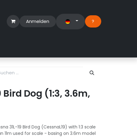
Anmelden
?​
erbereich
Suport Ticket
Bird Dog (1:3, 3.6m,
na 31L-19 Bird Dog (CessnaL19) with 1:3 scale
pan 11m used for scale - basing on 3.6m model