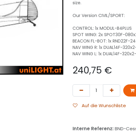
size.
Our Version CIVIL/SPORT:
CONTROL: 1x MODUL-B4PLUS
SPOT WING: 2x SPOT30F-080
BEACON FL-BOT: 1x RND22F-2
NAV WING R: 1x DUAL14F-320x
NAV WING L: 1x DUAL14F-320x
240,75
€
Auf die Wunschliste
Interne Referenz:
BND-Cess