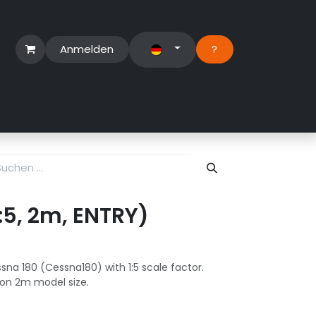
Anmelden
?​
erbereich
Suport Ticket
:5, 2m, ENTRY)
sna 180 (Cessna180) with 1:5 scale factor.
 on 2m model size.