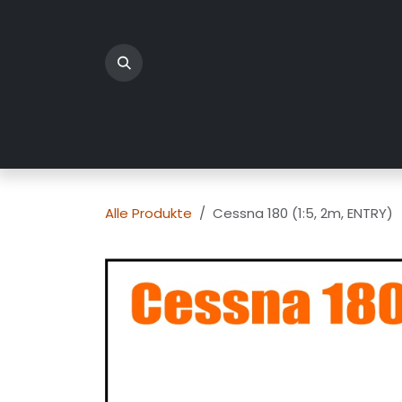
Zum Inhalt springen
Home
Produkte
Üb
Alle Produkte
Cessna 180 (1:5, 2m, ENTRY)