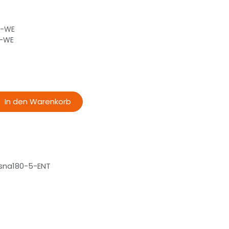
2-WE
2-WE
In den Warenkorb
sna180-5-ENT