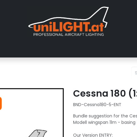
er uns
Messen
Händler
Galerie
Tutorials
FAQ
Händl
Cessna 180 (1
BND-Cessna180-5-ENT
Bundle suggestion for the Ces
Modell wingspan 11m - basing
Our Version ENTRY: