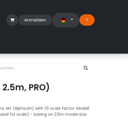
Anmelden
?​
erbereich
Suport Ticket
, 2.5m, PRO)
a Jet (AlphaJet) with 1:5 scale factor. Modell
used for scale) - basing on 2.5m model size.