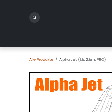
Zum Inhalt springen
Home
Produkte
Üb
Alle Produkte
Alpha Jet (1:5, 2.5m, PRO)