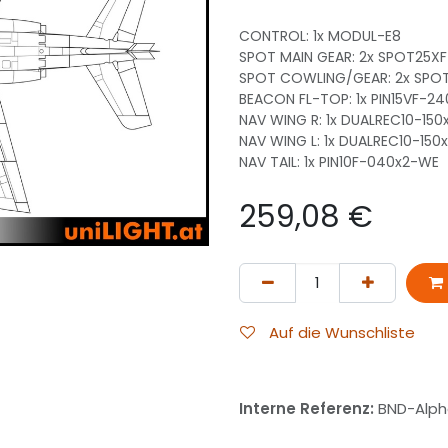
CONTROL: 1x MODUL-E8
SPOT MAIN GEAR: 2x SPOT25X
SPOT COWLING/GEAR: 2x SPO
BEACON FL-TOP: 1x PIN15VF-2
NAV WING R: 1x DUALREC10-15
NAV WING L: 1x DUALREC10-15
NAV TAIL: 1x PIN10F-040x2-WE
259,08
€
Auf die Wunschliste
Interne Referenz:
BND-Alp