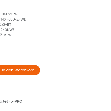
F-060x2-WE
T14X-050x2-WE
40x2-RT
0x2-GNWE
0x2-RTWE
In den Warenkorb
haJet-5-PRO