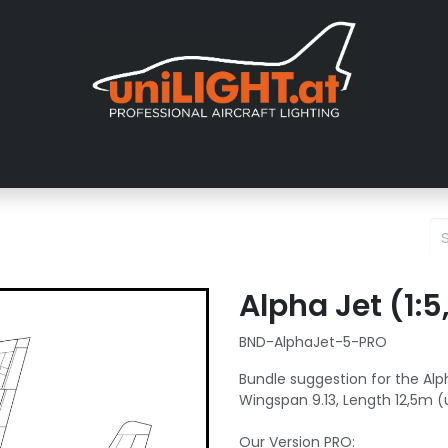
er uns
Messen
Händler
Galerie
Tutorials
FAQ
Händl
Alpha Jet (1:5
BND-AlphaJet-5-PRO
Bundle suggestion for the Alph
Wingspan 9.13, Length 12,5m (
Our Version PRO: