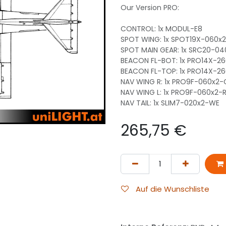
Our Version PRO:
CONTROL: 1x MODUL-E8
SPOT WING: 1x SPOT19X-060x
SPOT MAIN GEAR: 1x SRC20-0
BEACON FL-BOT: 1x PRO14X-2
BEACON FL-TOP: 1x PRO14X-2
NAV WING R: 1x PRO9F-060x2-
NAV WING L: 1x PRO9F-060x2-
NAV TAIL: 1x SLIM7-020x2-WE
265,75
€
Auf die Wunschliste