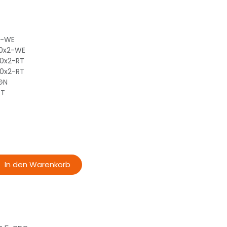
2-WE
40x2-WE
60x2-RT
60x2-RT
GN
RT
In den Warenkorb