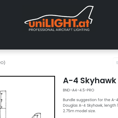
er uns
Messen
Händler
Galerie
Tutorials
FAQ
Händl
RO)
A-4 Skyhawk (
BND-A4-4.5-PRO
Bundle suggestion for the A-4
Douglas A-4 Skyhawk, length 1
2.75m model size.