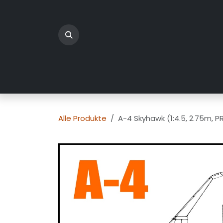
Zum Inhalt springen
Home
Produkte
Üb
Alle Produkte
A-4 Skyhawk (1:4.5, 2.75m, P