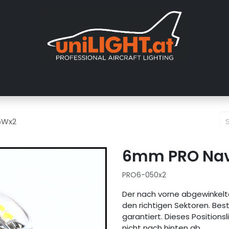
er uns
Messen
Händler
Galerie
Tutorials
FAQ
Händl
5Wx2
6mm PRO Navi
PRO6-050x2
Der nach vorne abgewinkelt
den richtigen Sektoren. Bes
garantiert. Dieses Positionsl
nicht nach hinten ab.