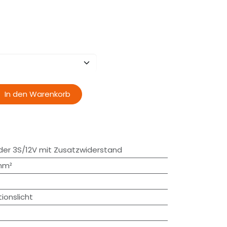
In den Warenkorb
der 3S/12V mit Zusatzwiderstand
5mm²
ionslicht