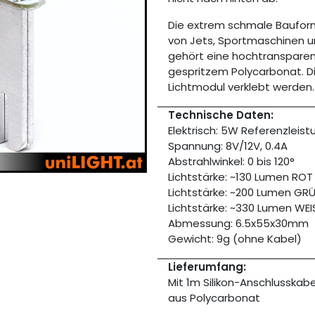
Die extrem schmale Bauform
von Jets, Sportmaschinen u
gehört eine hochtranspare
gespritzem Polycarbonat. 
Lichtmodul verklebt werden.
Technische Daten:
Elektrisch: 5W Referenzleist
Spannung: 8V/12V, 0.4A
Abstrahlwinkel: 0 bis 120°
Lichtstärke: ~130 Lumen ROT
Lichtstärke: ~200 Lumen GR
Lichtstärke: ~330 Lumen WEI
Abmessung: 6.5x55x30mm
Gewicht: 9g (ohne Kabel)
Lieferumfang:
Mit 1m Silikon-Anschlusskab
aus Polycarbonat