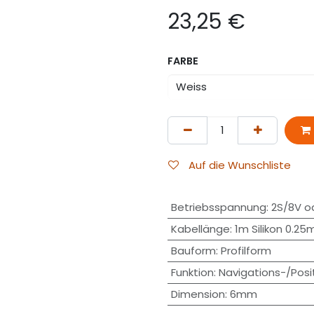
23,25
€
FARBE
Auf die Wunschliste
Betriebsspannung
:
2S/8V o
Kabellänge
:
1m Silikon 0.2
Bauform
:
Profilform
Funktion
:
Navigations-/Posit
Dimension
:
6mm