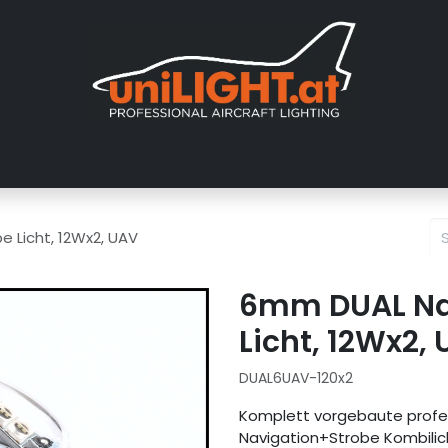
er uns
Messen
Händler
Galerie
Tutorials
FAQ
Händl
 Licht, 12Wx2, UAV
6mm DUAL Na
Licht, 12Wx2,
DUAL6UAV-120x2
Komplett vorgebaute profes
Navigation+Strobe Kombilich