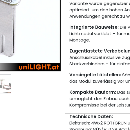
Variante wurde gegenüber 
optimiert, um den hohen Anf
Anwendungen gerecht zu w
Integrierte Bauweise:
Die 
Lichtmodul verklebt – für 
Montage.
Zugentlastete Verkabelun
Anschlusskabel inklusive Z
Steckverbindern – für einfa
Versiegelte Lötstellen:
Säm
das Modul zuverlässig vor U
Kompakte Bauform:
Das sc
ermöglicht den Einbau auch
Kompromisse bei der Leistu
Technische Daten:
Elektrisch: 4Wx2 ROT/GRÜN 
Spannung: 8(12)V; 0.3A ROT