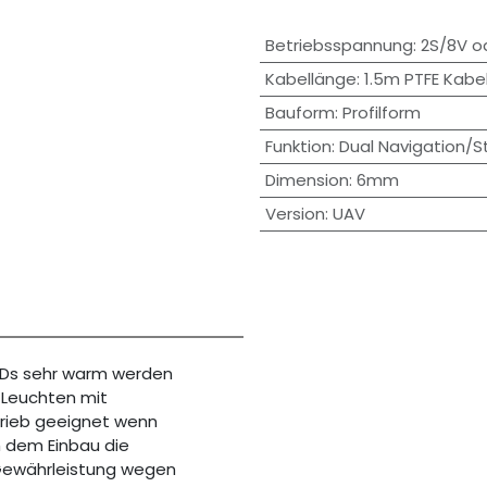
Betriebsspannung
:
2S/8V o
Kabellänge
:
1.5m PTFE Kabel
Bauform
:
Profilform
Funktion
:
Dual Navigation/S
Dimension
:
6mm
Version
:
UAV
LEDs sehr warm werden
e Leuchten mit
trieb geeignet wenn
h dem Einbau die
 Gewährleistung wegen