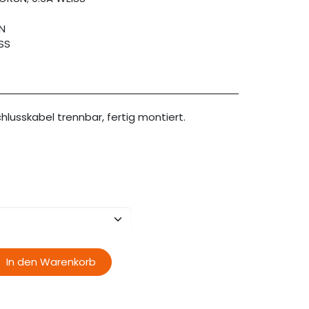
ÜN
SS
hlusskabel trennbar, fertig montiert.
In den Warenkorb