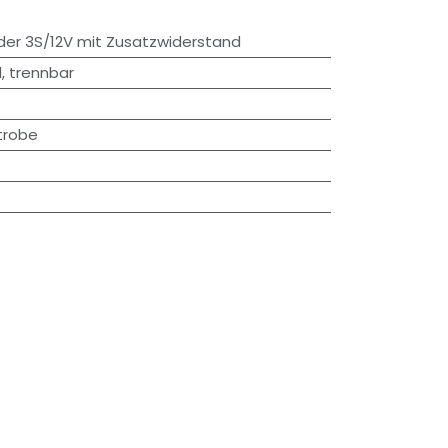
der 3S/12V mit Zusatzwiderstand
, trennbar
trobe