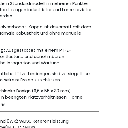
dem Standardmodell in mehreren Punkten
orderungen industrieller und kommerzieller
erden.
Polycarbonat-Kappe ist dauerhaft mit dem
maximale Robustheit und ohne manuelle
g:
Ausgestattet mit einem PTFE-
ugentlastung und abnehmbaren
che Integration und Wartung.
tliche Lötverbindungen sind versiegelt, um
mwelteinflüssen zu schützen.
hlanke Design (6,6 x 55 x 30 mm)
 in beengten Platzverhältnissen – ohne
ng.
und 8Wx2 WEISS Referenzleistung
/GRÜN; 0.6A WEISS