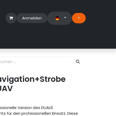
Anmelden
?​
erbereich
Suport Ticket
vigation+Strobe
 UAV
sionelle Version des DUAL6
ts für den professionellen Einsatz. Diese