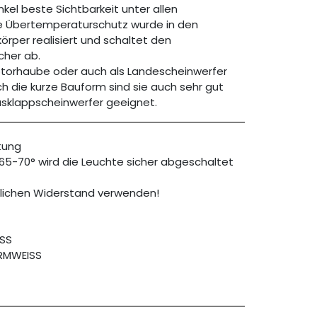
kel beste Sichtbarkeit unter allen
te Übertemperaturschutz wurde in den
örper realisiert und schaltet den
cher ab.
Motorhaube oder auch als Landescheinwerfer
h die kurze Bauform sind sie auch sehr gut
usklappscheinwerfer geeignet.
tung
65-70° wird die Leuchte sicher abgeschaltet
tzlichen Widerstand verwenden!
ISS
ARMWEISS