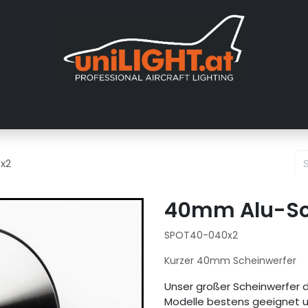
er uns
Messen
Händler
Galerie
Tutorials
FAQ
Händl
x2
40mm Alu-Sc
SPOT40-040x2
Kurzer 40mm Scheinwerfer
Unser großer​ Scheinwerfer 
Modelle bestens geeignet un