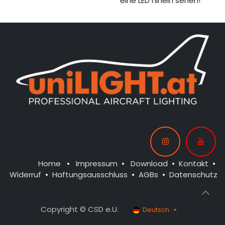
eine LED hinein sehen!
Home
•
Impressum
•
Download
•
Kontakt
•
Widerruf
•
Haftungsausschluss
•
AGBs
•
Datenschutz
Copyright © CSD e.U.
Deutsch