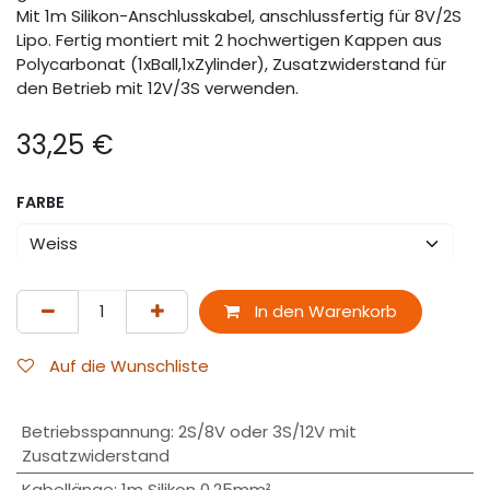
Mit 1m Silikon-Anschlusskabel, anschlussfertig für 8V/2S
Lipo. Fertig montiert mit 2 hochwertigen Kappen aus
Polycarbonat (1xBall,1xZylinder), Zusatzwiderstand für
den Betrieb mit 12V/3S verwenden.
33,25
€
FARBE
In den Warenkorb
Auf die Wunschliste
Betriebsspannung
:
2S/8V oder 3S/12V mit
Zusatzwiderstand
Kabellänge
:
1m Silikon 0.25mm²