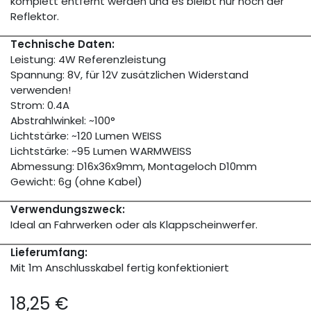
komplett entfernt werden und es bleibt nur noch der
Reflektor.
Technische Daten:
Leistung: 4W Referenzleistung
Spannung: 8V, für 12V zusätzlichen Widerstand
verwenden!
Strom: 0.4A
Abstrahlwinkel: ~100°
Lichtstärke: ~120 Lumen WEISS
Lichtstärke: ~95 Lumen WARMWEISS
Abmessung: D16x36x9mm, Montageloch D10mm
Gewicht: 6g (ohne Kabel)
Verwendungszweck:
Ideal an Fahrwerken oder als Klappscheinwerfer.
Lieferumfang:
Mit 1m Anschlusskabel fertig konfektioniert
18,25
€