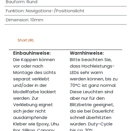
Bauform
:
Rund
Funktion
:
Navigations-/Positionslicht
Dimension
:
10mm
Short URL
Einbauhinweise:
Warnhinweise:
Die Kappen können
Bitte beachten Sie,
vor oder nach
dass Hochleistungs-
Montage des Lichts
LEDs sehr warm
separat verklebt
werden können, bis zu
und/oder in der
70°C ist ganz normal.
Modellfarbe lackiert
Diese Leuchten sind
werden. Zur
aber nur für den
Verklebung eignet
Blitzbetrie geeignet,
sich jeder nicht
da sie bei Dauerlicht
ausdampfende
schnell überhitzten
Kleber wie Epoxy, Uhu
würden. Duty-Cycle
Por, Silikon, Canopy
bis ca. 20%.