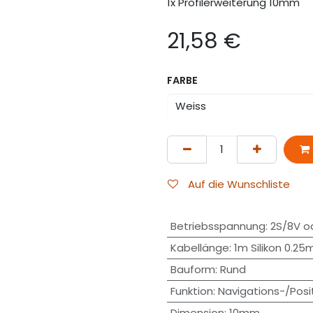
1x Profilerweiterung 10mm
21,58
€
FARBE
Auf die Wunschliste
Betriebsspannung
:
2S/8V o
Kabellänge
:
1m Silikon 0.2
Bauform
:
Rund
Funktion
:
Navigations-/Posit
Dimension
:
10mm