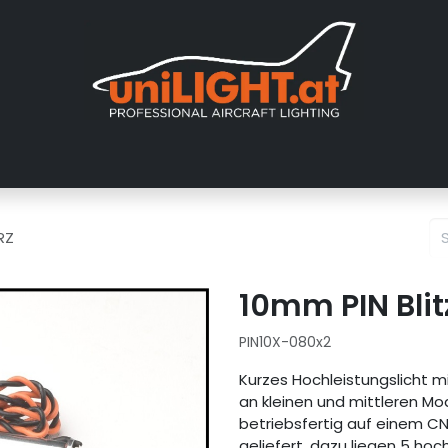
er uns
Messen
Händler
Galerie
Tutorials
FAQ
Händl
RZ
10mm PIN Blit
PIN10X-080x2
Kurzes Hochleistungslicht m
an kleinen und mittleren Mod
betriebsfertig auf einem C
geliefert, dazu liegen 5 ho