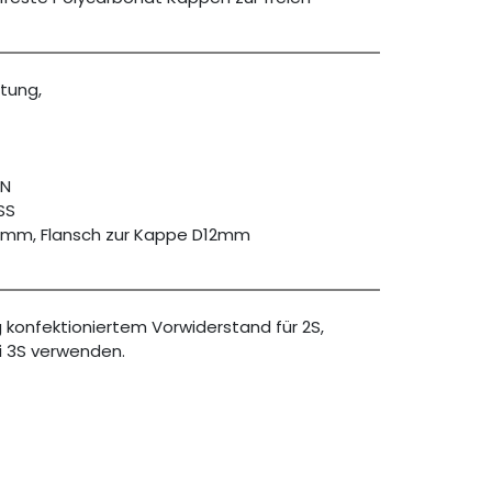
stung,
ÜN
SS
mm, Flansch zur Kappe D12mm
ig konfektioniertem Vorwiderstand für 2S,
i 3S verwenden.