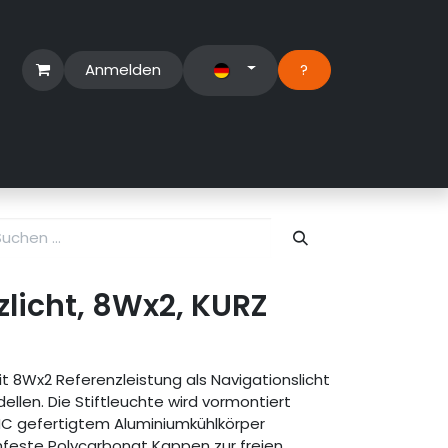
Anmelden
?​
erbereich
Suport Ticket
zlicht, 8Wx2, KURZ
it 8Wx2 Referenzleistung als Navigationslicht
ellen. Die Stiftleuchte wird vormontiert
NC gefertigtem Aluminiumkühlkörper
chfeste Polycarbonat Kappen zur freien