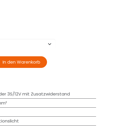
In den Warenkorb
der 3S/12V mit Zusatzwiderstand
5mm²
ionslicht