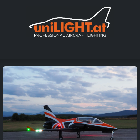
er uns
Messen
Händler
Galerie
Tutorials
FAQ
Händl