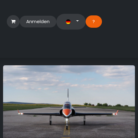
Anmelden
?​
erbereich
Suport Ticket