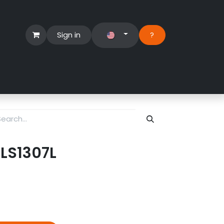
Sign in
?​
Händlerbereich
Hilfe
CLS1307L