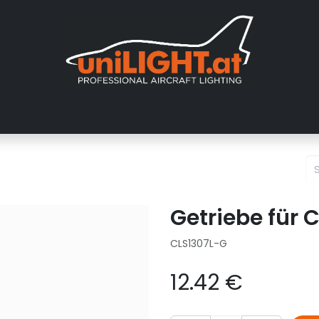
About us
Exhibitions
Dealers
Gallery
Tutorials
FAQ
Getriebe für 
CLS1307L-G
12.42
€