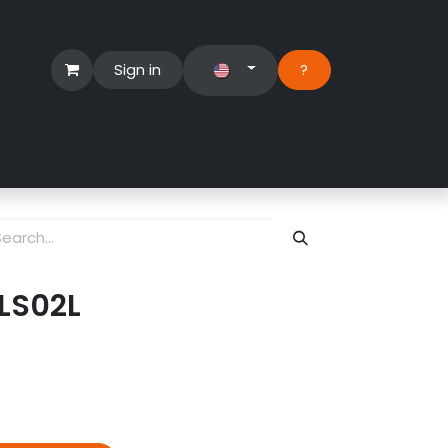
Sign in
?​
Händlerbereich
Hilfe
BLS02L