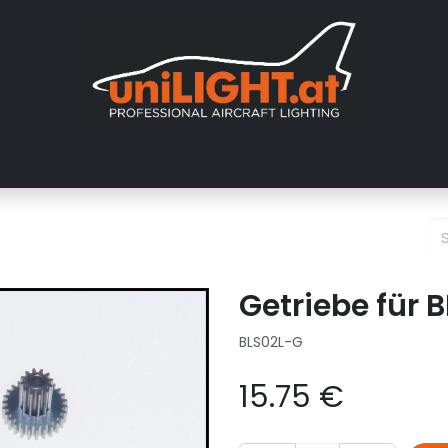
About us
Exhibitions
Dealers
Gallery
Tutorials
FAQ
Getriebe für 
BLS02L-G
15.75
€